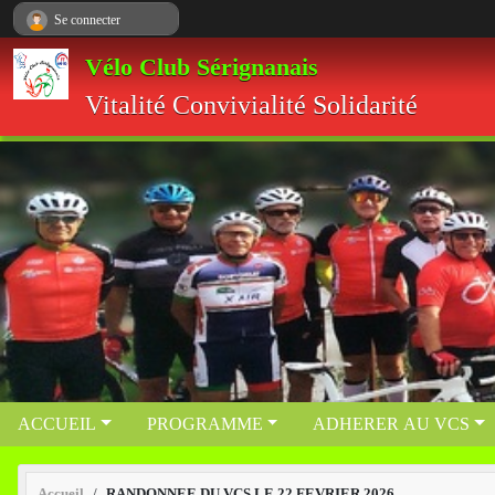
Panneau de gestion des cookies
Se connecter
Vélo Club Sérignanais
Vitalité Convivialité Solidarité
ACCUEIL
PROGRAMME
ADHERER AU VCS
Accueil
RANDONNEE DU VCS LE 22 FEVRIER 2026