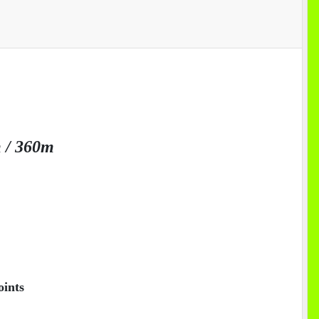
m / 360m
oints