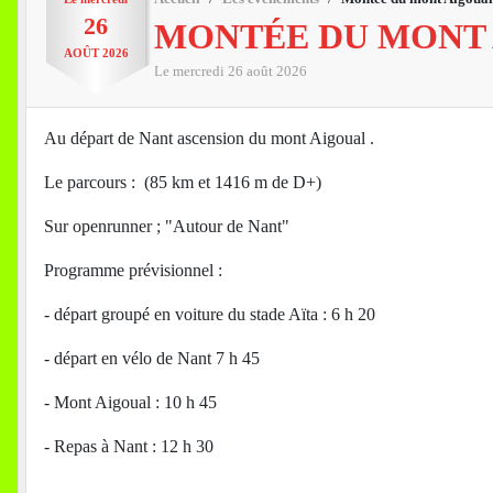
26
MONTÉE DU MONT
AOÛT
2026
Le
mercredi
26
août
2026
Au départ de Nant ascension du mont Aigoual .
Le parcours :
(85 km et 1416 m de D+)
Sur openrunner ; "Autour de Nant"
Programme prévisionnel :
- départ groupé en voiture du stade Aïta : 6 h 20
- départ en vélo de Nant 7 h 45
- Mont Aigoual : 10 h 45
- Repas à Nant : 12 h 30