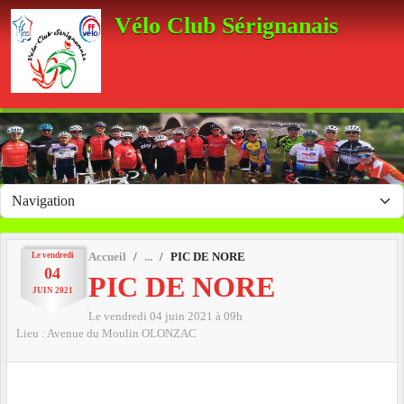
Panneau de gestion des cookies
Vélo Club Sérignanais
Le
vendredi
Accueil
PIC DE NORE
04
PIC DE NORE
JUIN
2021
Le
vendredi
04
juin
2021
à 09h
Lieu :
Avenue du Moulin
OLONZAC