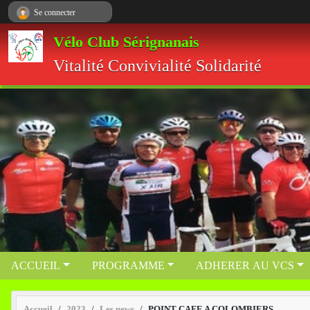
Panneau de gestion des cookies
Se connecter
Vélo Club Sérignanais
Vitalité Convivialité Solidarité
ACCUEIL
PROGRAMME
ADHERER AU VCS
Accueil
2023
Les news
POINT CAFE A COLOMBIERS